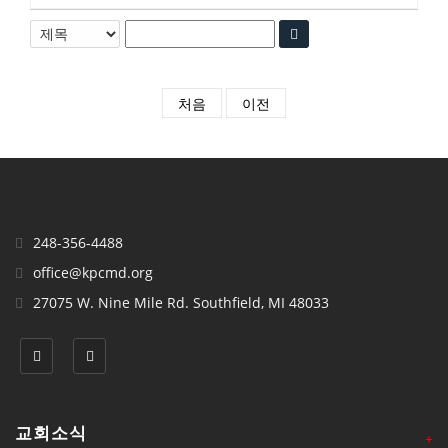
처음
이전
248-356-4488
office@kpcmd.org
27075 W. Nine Mile Rd. Southfield, MI 48033
교회소식
+