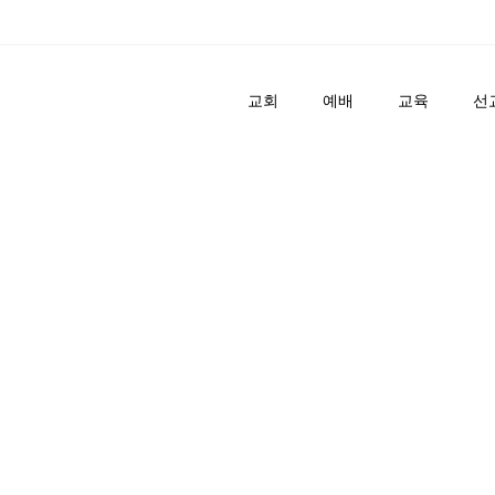
교회
예배
교육
선