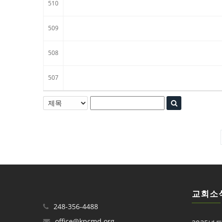
510
509
508
507
교회소
248-356-4488
office@kpcmd.org