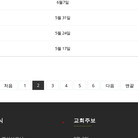
6월7일
5월 31일
5월 24일
5월 17일
2
처음
1
3
4
5
6
다음
맨끝
식
교회주보
+