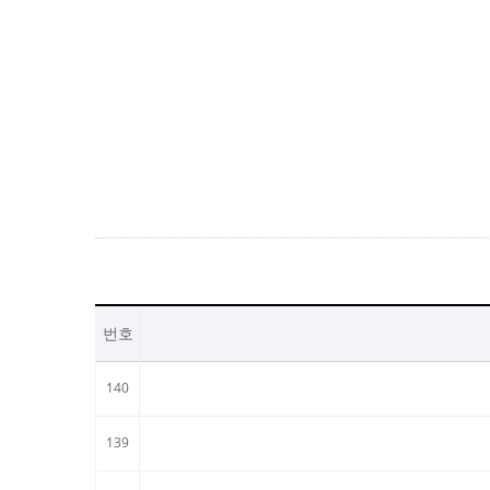
번호
140
139