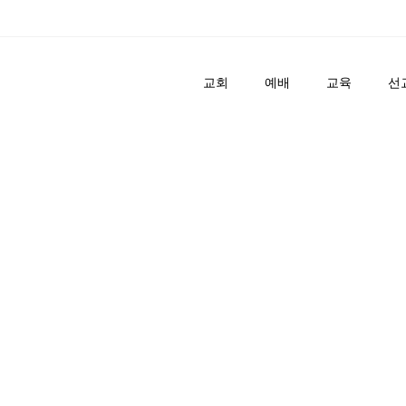
교회
예배
교육
선