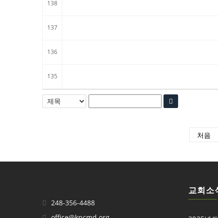
138
137
136
135
처음
교회소
248-356-4488
office@kpcmd.org