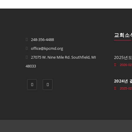
교회소
248-356-4488
office@kpcmd.org
27075 W. Nine Mile Rd. Southfield, MI
2025년
2026-02
48033
2024년
2025-02