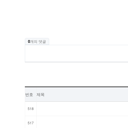
0
개의 댓글
번호
제목
518
517