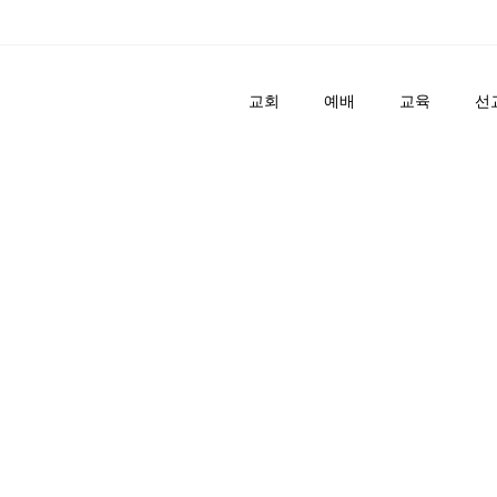
교회
예배
교육
선