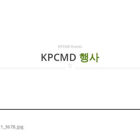
KPCMD Events
KPCMD
행사